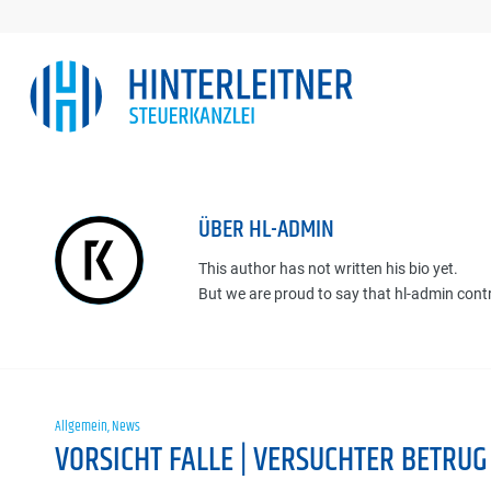
ÜBER
HL-ADMIN
This author has not written his bio yet.
But we are proud to say that
hl-admin
contr
Allgemein
,
News
VORSICHT FALLE | VERSUCHTER BETRUG