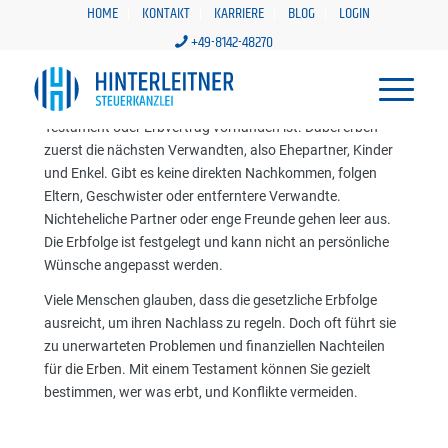
HOME
KONTAKT
KARRIERE
BLOG
LOGIN
+49-8142-48270
WARUM EIN TESTAMENT MEIST BESSER IST ALS DIE GESETZLICHE ERBFOLGE
Die gesetzliche Erbfolge regelt, wer erbt, wenn kein
Testament oder Erbvertrag vorhanden ist. Dabei erben
zuerst die nächsten Verwandten, also Ehepartner, Kinder
und Enkel. Gibt es keine direkten Nachkommen, folgen
Eltern, Geschwister oder entferntere Verwandte.
Nichteheliche Partner oder enge Freunde gehen leer aus.
Die Erbfolge ist festgelegt und kann nicht an persönliche
Wünsche angepasst werden.
Viele Menschen glauben, dass die gesetzliche Erbfolge
ausreicht, um ihren Nachlass zu regeln. Doch oft führt sie
zu unerwarteten Problemen und finanziellen Nachteilen
für die Erben. Mit einem Testament können Sie gezielt
bestimmen, wer was erbt, und Konflikte vermeiden.