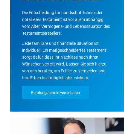
Die Entscheidung für handschriftliches oder
notarielles Testament ist vor allem abhängig
vom Alter, Vermögens- und Lebenssituation des
Testamentserstellers.
Jede familiäre und finanzielle Situation ist
individuell. Ein maßgeschneidertes Testament
sorgt dafür, dass Ihr Nachlass nach Ihren
Wünschen verteilt wird. Lassen Sie sich hierzu
von uns beraten, um Fehler zu vermeiden und
Ihre Erben bestmöglich abzusichern.
Beratungstermin vereinbaren